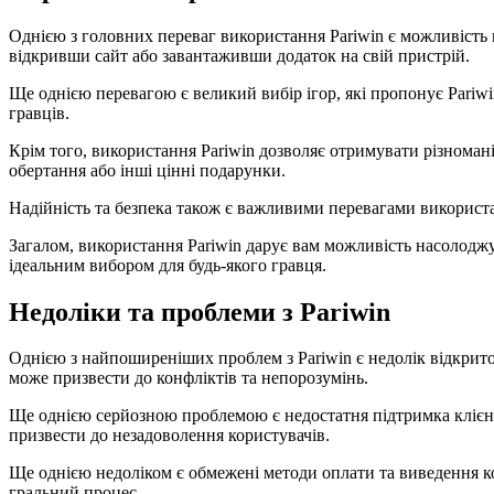
Однією з головних переваг використання Pariwin є можливість г
відкривши сайт або завантаживши додаток на свій пристрій.
Ще однією перевагою є великий вибір ігор, які пропонує Pariwin
гравців.
Крім того, використання Pariwin дозволяє отримувати різноман
обертання або інші цінні подарунки.
Надійність та безпека також є важливими перевагами використан
Загалом, використання Pariwin дарує вам можливість насолоджу
ідеальним вибором для будь-якого гравця.
Недоліки та проблеми з Pariwin
Однією з найпоширеніших проблем з Pariwin є недолік відкритос
може призвести до конфліктів та непорозумінь.
Ще однією серйозною проблемою є недостатня підтримка клієнт
призвести до незадоволення користувачів.
Ще однією недоліком є обмежені методи оплати та виведення ко
гральний процес.