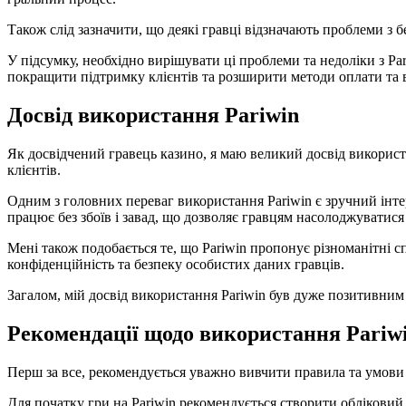
Також слід зазначити, що деякі гравці відзначають проблеми з б
У підсумку, необхідно вирішувати ці проблеми та недоліки з Pa
покращити підтримку клієнтів та розширити методи оплати та 
Досвід використання Pariwin
Як досвідчений гравець казино, я маю великий досвід використ
клієнтів.
Одним з головних переваг використання Pariwin є зручний інте
працює без збоїв і завад, що дозволяє гравцям насолоджуватися
Мені також подобається те, що Pariwin пропонує різноманітні 
конфіденційність та безпеку особистих даних гравців.
Загалом, мій досвід використання Pariwin був дуже позитивним
Рекомендації щодо використання Pariw
Перш за все, рекомендується уважно вивчити правила та умов
Для початку гри на Pariwin рекомендується створити обліковий 