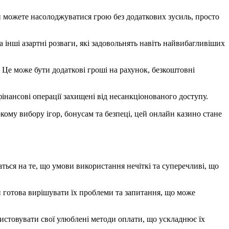
Ви можете насолоджуватися грою без додаткових зусиль, просто
а інші азартні розваги, які задовольнять навіть найвибагливіших
 Це може бути додаткові гроші на рахунок, безкоштовні
інансові операції захищені від несанкціонованого доступу.
ому вибору ігор, бонусам та безпеці, цей онлайн казино стане
ться на те, що умови використання нечіткі та суперечливі, що
и готова вирішувати їх проблеми та запитання, що може
ристовувати свої улюблені методи оплати, що ускладнює їх