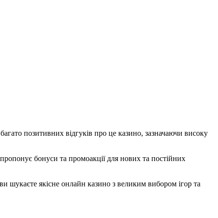
 багато позитивних відгуків про це казино, зазначаючи високу
ж пропонує бонуси та промоакції для нових та постійних
о ви шукаєте якісне онлайн казино з великим вибором ігор та